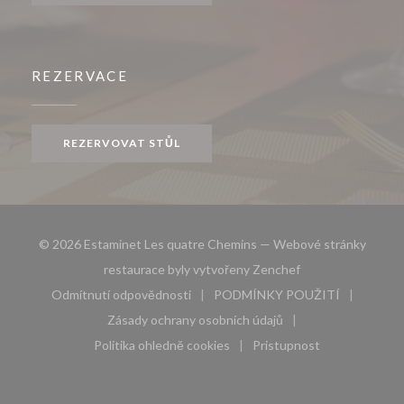
REZERVACE
REZERVOVAT STŮL
© 2026 Estaminet Les quatre Chemins — Webové stránky
((otevře se v nové
restaurace byly vytvořeny
Zenchef
Odmítnutí odpovědnosti
PODMÍNKY POUŽITÍ
((otevře se v novém okně))
((otevře se v novém 
Zásady ochrany osobních údajů
((otevře se v novém okně))
Politika ohledně cookies
Pristupnost
((otevře se v novém okně))
((otevře se v novém 