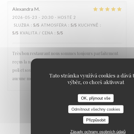
Alexandra
M
2026-05-23
- 20:30 - HOSTÉ 2
SLUŽBA
:
5
/5
ATMOSFÉRA
:
5
/5
KUCHYNĚ
:
5
/5
KVALITA / CENA
:
5
/5
Très bon restaurant nous sommes toujours parfaitement
reçus la nourriture est excellente et le personnel aimable
poli et souriant Un vrai plaisir Nous recommandons sans
Tato stránka využívá cookies a dává t
aucune modération ❤️❤️❤️
výběr, co chceš aktivovat
OK, přijmout vše
1
2
3
Odmítnout všechny cookies
Přizpůsobit
Zásady ochrany osobních údajů