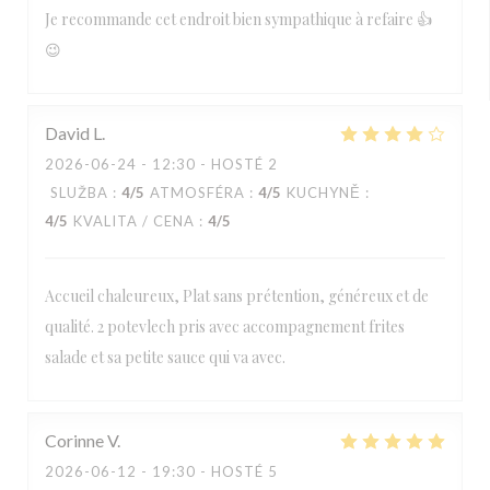
Je recommande cet endroit bien sympathique à refaire 👍
😉
David
L
2026-06-24
- 12:30 - HOSTÉ 2
SLUŽBA
:
4
/5
ATMOSFÉRA
:
4
/5
KUCHYNĚ
:
4
/5
KVALITA / CENA
:
4
/5
Accueil chaleureux, Plat sans prétention, généreux et de
qualité. 2 potevlech pris avec accompagnement frites
salade et sa petite sauce qui va avec.
Corinne
V
2026-06-12
- 19:30 - HOSTÉ 5