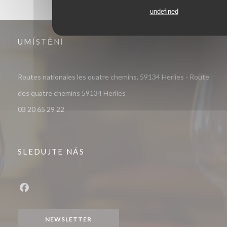
undefined
UMÍSTĚNÍ
Routes nationales les quatre chemins, 59134 Herlies - Route
((otevře se v novém okně))
des quatre chemins 59134 Herlies
03 20 65 29 22
SLEDUJTE NÁS
Facebook ((otevře se v novém okně))
NEWSLETTER