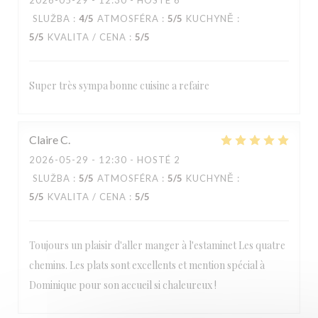
2026-05-29
- 12:30 - HOSTÉ 6
Estaminet Les quatre Chemins
SLUŽBA
:
4
/5
ATMOSFÉRA
:
5
/5
KUCHYNĚ
:
5
/5
KVALITA / CENA
:
5
/5
Super très sympa bonne cuisine a refaire
Claire
C
2026-05-29
- 12:30 - HOSTÉ 2
SLUŽBA
:
5
/5
ATMOSFÉRA
:
5
/5
KUCHYNĚ
:
5
/5
KVALITA / CENA
:
5
/5
Toujours un plaisir d'aller manger à l'estaminet Les quatre
chemins. Les plats sont excellents et mention spécial à
Dominique pour son accueil si chaleureux !