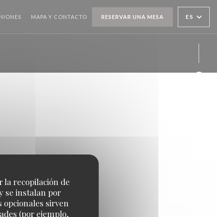
ES
NIONES
MAPA Y CONTACTO
RESERVAR UNA MESA
Face
r la recopilación de
y se instalan por
s opcionales sirven
dades (por ejemplo,