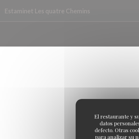
Personalización de sus opciones de cookies
Estaminet Les quatre Chemins
El restaurante y su
datos personales
defecto. Otras coo
para analizar su n