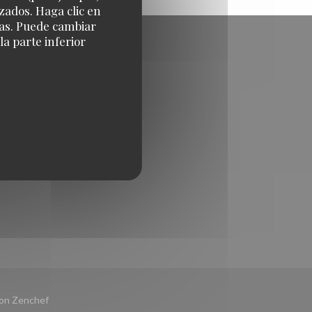
zados. Haga clic en
cias. Puede cambiar
a parte inferior
((abre en una nueva ventana))
con
Zenchef