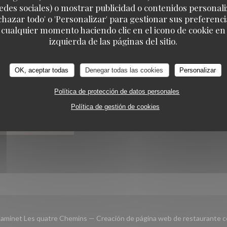
edes sociales) o mostrar publicidad o contenidos personali
echazar todo' o 'Personalizar' para gestionar sus preferen
 cualquier momento haciendo clic en el icono de cookie en l
Estaminet Les quatre Chemins
izquierda de las páginas del sitio.
IRNOS
RESERVA
OK, aceptar todas
Denegar todas las cookies
Personalizar
Política de protección de datos personales
RESERVAR UNA MESA
ook ((abre en una nueva ventana))
Política de gestión de cookies
BOLETÍN
aminet Les quatre Chemins — Creación de página web de restaurante 