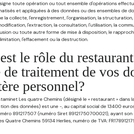
désigne toute opération ou tout ensemble d'opérations effectu
atisés et appliquées à des données ou des ensembles de do
e la collecte, l'enregistrement, l'organisation, la structuration
odification, l'extraction, la consultation, l'utilisation, la com
ffusion ou toute autre forme de mise à disposition, le rappro
 limitation, l'effacement ou la destruction.
est le rôle du restaurant
 de traitement de vos 
tère personnel?
staminet Les quatre Chemins (désigné le « restaurant » dans 
tion des données) est une -, au capital social de 13400 euro
uméro 891217507 (numéro Siret 89121750700021), ayant son s
des Quatre Chemins 59134 Herlies, numéro de TVA: FR17891217507