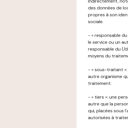
indirectement, nota
des données de loca
propres à son iden
sociale.
- « responsable du 
le service ou un au
responsable du (/de
moyens du traitemen
- « sous-traitant »
autre organisme qu
traitement.
- « tiers »: une pe
autre que la perso
qui, placées sous l
autorisées à traite