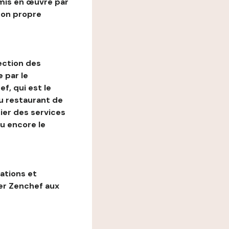
mis en œuvre par
son propre
ection des
 par le
f, qui est le
au restaurant de
ier des services
ou encore le
gations et
ter Zenchef aux