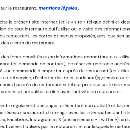
 sur le restaurant,
mentions légales
.
ite le présent site internet (cf. le « site » tel que défini ci-de
ion de tout internaute qui l’utilise ou le visite des informati
é du restaurant, les cartes et menus proposés, ainsi que ses a
r des clients du restaurant.
 des fonctionnalités et/ou informations permettant aux utilis
urant (cf. demande de contact), de réserver une table auprès
à une commande à emporter auprès du restaurant (en « click a
 un tel service, d'acheter des bons cadeaux (également appe
aux ») auprès du restaurant si tel est proposé sur le site, m
mations et actualités en lien avec l'activité du restaurant.
nistre également des pages présentant son activité et lui pe
s réseaux sociaux et d'interagir avec les internautes par l'in
le, Facebook, Instagram et X (anciennement « Twitter »), en 
ectivement utilisés par le restaurant et sur lesquels le resta