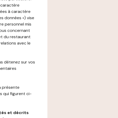
 caractère
nées à caractère
des données ») vise
re personnel mis
vous concernant
net du restaurant
relations avec le
us détenez sur vos
mentaires
a présente
 qui figurent ci-
és et décrits