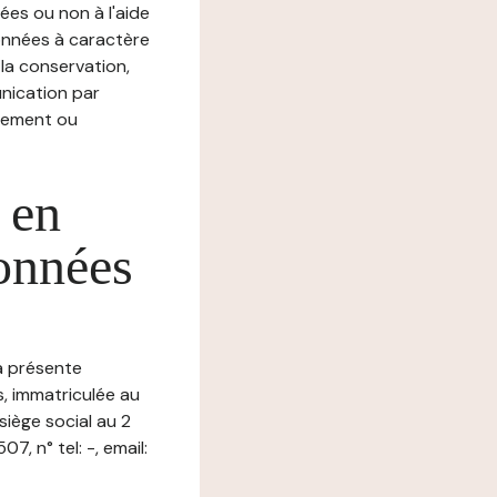
ées ou non à l'aide
nnées à caractère
, la conservation,
munication par
chement ou
 en
données
la présente
s, immatriculée au
iège social au 2
, n° tel: -, email: