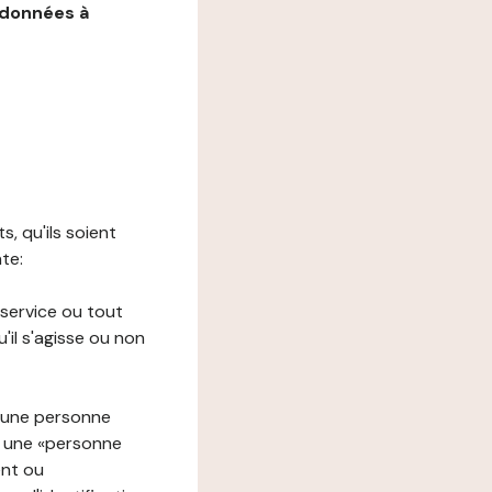
 données à
s, qu'ils soient
nte:
 service ou tout
il s'agisse ou non
à une personne
re une «personne
ent ou