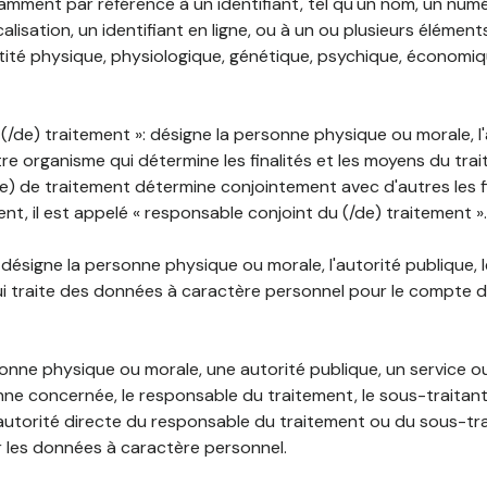
mment par référence à un identifiant, tel qu'un nom, un numér
lisation, un identifiant en ligne, ou à un ou plusieurs élément
tité physique, physiologique, génétique, psychique, économiqu
(/de) traitement »: désigne la personne physique ou morale, l'
tre organisme qui détermine les finalités et les moyens du tra
) de traitement détermine conjointement avec d'autres les fin
t, il est appelé « responsable conjoint du (/de) traitement ».
: désigne la personne physique ou morale, l'autorité publique, 
i traite des données à caractère personnel pour le compte 
rsonne physique ou morale, une autorité publique, un service 
nne concernée, le responsable du traitement, le sous-traitan
'autorité directe du responsable du traitement ou du sous-tra
r les données à caractère personnel.