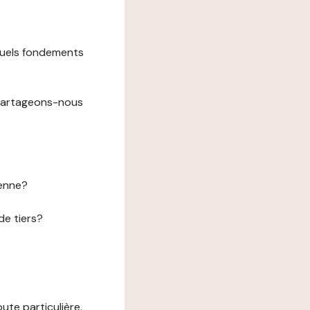
 quels fondements
 partageons-nous
éenne?
de tiers?
te particulière.