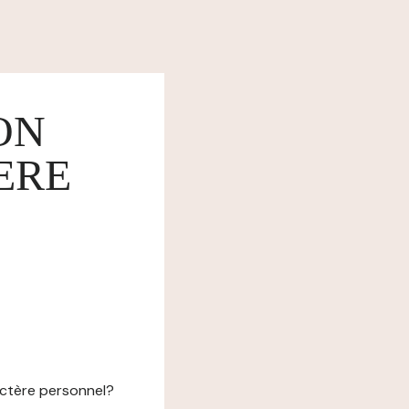
ON
ERE
actère personnel?