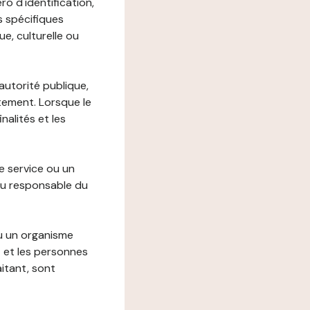
o d'identification,
s spécifiques
e, culturelle ou
autorité publique,
itement. Lorsque le
alités et les
le service ou un
du responsable du
ou un organisme
t et les personnes
itant, sont