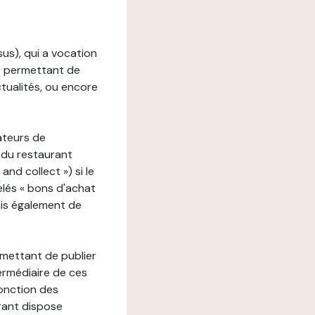
ssus), qui a vocation
ons permettant de
ctualités, ou encore
ateurs de
 du restaurant
nd collect ») si le
lés « bons d'achat
ais également de
rmettant de publier
termédiaire de ces
fonction des
urant dispose