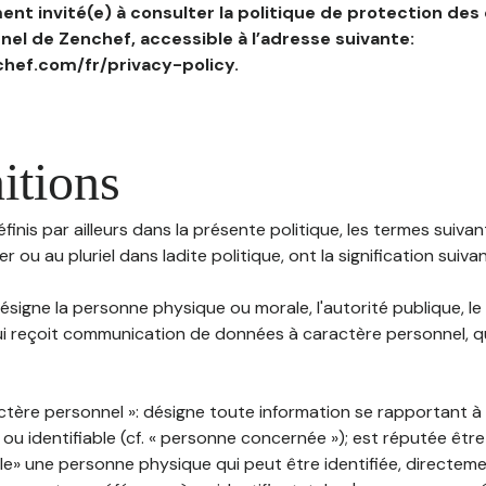
nt invité(e) à consulter la politique de protection des
el de Zenchef, accessible à l’adresse suivante:
hef.com/fr/privacy-policy.
itions
inis par ailleurs dans la présente politique, les termes suivant
r ou au pluriel dans ladite politique, ont la signification suiva
 désigne la personne physique ou morale, l'autorité publique, le
i reçoit communication de données à caractère personnel, qu'
ctère personnel »: désigne toute information se rapportant 
 ou identifiable (cf. « personne concernée »); est réputée êt
ble» une personne physique qui peut être identifiée, directem