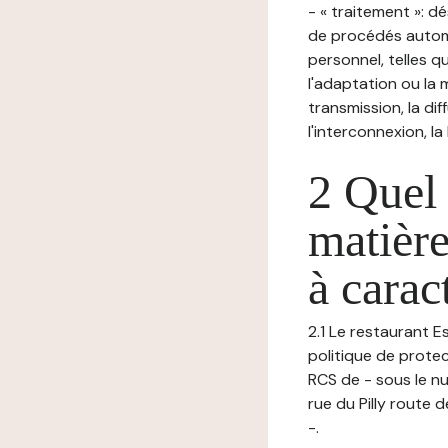
- « traitement »: 
de procédés autom
personnel, telles qu
l'adaptation ou la m
transmission, la di
l'interconnexion, la
2 Quel 
matière
à carac
2.1 Le restaurant E
politique de protec
RCS de - sous le n
rue du Pilly route 
-.