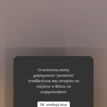
Ο ιστότοπος αυτός
χρησιμοποιεί "μπισκότα"
(cookies) και σας επιτρέπει να
Estaminet Les quatre
ελέγξετε τι θέλετε να
ενεργοποιήσετε
Chemins
Estaminet Les quatre Chemins
OK, αποδοχή όλων