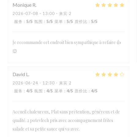
Monique
R
2026-07-08
- 13:00 - 来宾 2
服务
:
5
/5
氛围
:
5
/5
菜单
:
5
/5
质价比
:
5
/5
Je recommande cet endroit bien sympathique à refaire 👍
😉
David
L
2026-06-24
- 12:30 - 来宾 2
服务
:
4
/5
氛围
:
4
/5
菜单
:
4
/5
质价比
:
4
/5
Accueil chaleureux, Plat sans prétention, généreux et de
qualité. 2 potevlech pris avec accompagnement frites
salade et sa petite sauce qui va avec.