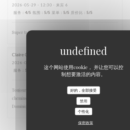
2026-05-29
- 12:30 - 来宾 6
服务
:
4
/5
氛围
:
5
/5
菜单
:
5
/5
质价比
:
5
/5
Super très sympa bonne cuisine a refaire
Claire
C
2026-05-29
- 12:30 - 来宾 2
这个网站使用cookie， 并让您可以控
服务
:
5
/5
氛围
:
5
/5
菜单
:
5
/5
质价比
:
5
/5
制想要激活的内容。
Toujours un plaisir d'aller manger à l'estaminet Les quatre
好的，全部接受
chemins. Les plats sont excellents et mention spécial à
禁用
Dominique pour son accueil si chaleureux !
个性化
保密政策
1
2
3