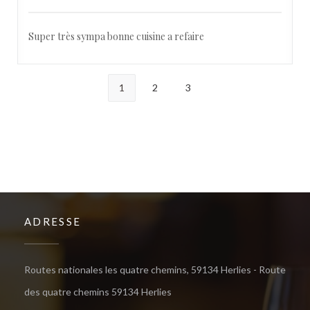
Super très sympa bonne cuisine a refaire
1
2
3
ADRESSE
Routes nationales les quatre chemins, 59134 Herlies - Route
((öffnet ein neues Fenster))
des quatre chemins 59134 Herlies