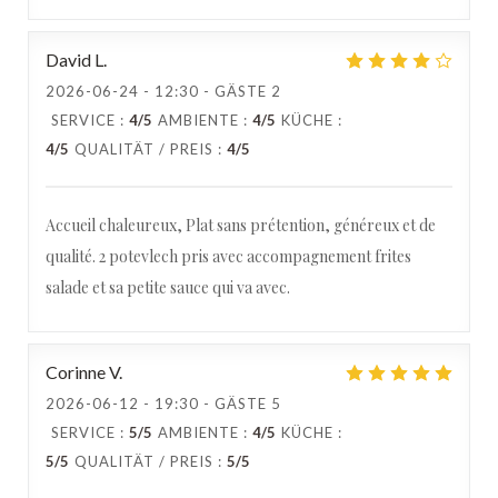
David
L
2026-06-24
- 12:30 - GÄSTE 2
SERVICE
:
4
/5
AMBIENTE
:
4
/5
KÜCHE
:
4
/5
QUALITÄT / PREIS
:
4
/5
Accueil chaleureux, Plat sans prétention, généreux et de
qualité. 2 potevlech pris avec accompagnement frites
salade et sa petite sauce qui va avec.
Corinne
V
2026-06-12
- 19:30 - GÄSTE 5
Estaminet Les quatre Chemins
SERVICE
:
5
/5
AMBIENTE
:
4
/5
KÜCHE
:
5
/5
QUALITÄT / PREIS
:
5
/5