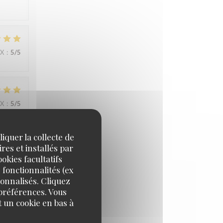
IX
:
5
/5
IX
:
5
/5
iquer la collecte de
res et installés par
IX
:
5
/5
okies facultatifs
 fonctionnalités (ex
sonnalisés. Cliquez
 préférences. Vous
 un cookie en bas à
IX
:
5
/5