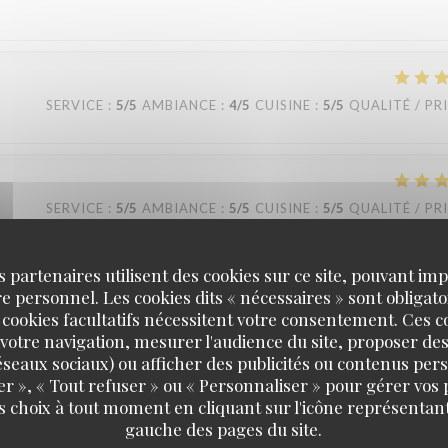
SERVICE
:
5
/5
AMBIANCE
:
4
/5
CUISINE
:
5
/5
QUALITÉ / PR
SERVICE
:
5
/5
AMBIANCE
:
5
/5
CUISINE
:
5
/5
QUALITÉ / PR
s partenaires utilisent des cookies sur ce site, pouvant impl
 personnel. Les cookies dits « nécessaires » sont obligatoi
SERVICE
:
5
/5
AMBIANCE
:
5
/5
CUISINE
:
5
/5
QUALITÉ / PR
 cookies facultatifs nécessitent votre consentement. Ces co
votre navigation, mesurer l'audience du site, proposer des
 réseaux sociaux) ou afficher des publicités ou contenus per
er », « Tout refuser » ou « Personnaliser » pour gérer vos
s choix à tout moment en cliquant sur l'icône représentant
Estaminet Les quatre Chemins
SERVICE
:
4
/5
AMBIANCE
:
5
/5
CUISINE
:
5
/5
QUALITÉ / PR
gauche des pages du site.