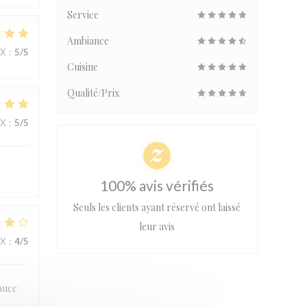
Service
Ambiance
IX
:
5
/5
Cuisine
Qualité/Prix
IX
:
5
/5
100% avis vérifiés
Seuls les clients ayant réservé ont laissé
leur avis
IX
:
4
/5
sauce