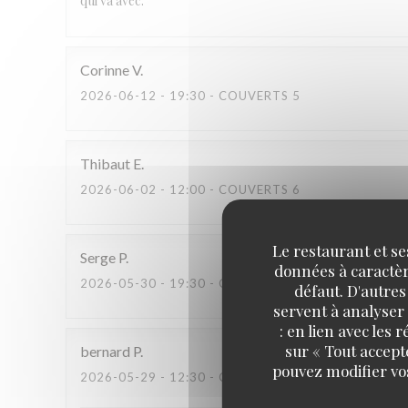
qui va avec.
Corinne
V
2026-06-12
- 19:30 - COUVERTS 5
Thibaut
E
2026-06-02
- 12:00 - COUVERTS 6
Le restaurant et se
Serge
P
données à caractère
2026-05-30
- 19:30 - COUVERTS 4
défaut. D'autres
servent à analyser 
: en lien avec les
sur « Tout accept
bernard
P
pouvez modifier vo
2026-05-29
- 12:30 - COUVERTS 6