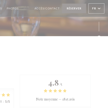
FR
US
PHOTOS
AVIS
ACCÈS/CONTACT
RÉSERVER
Face
4.8
/5
Note moyenne —
1815 avis
IX
:
5
/5