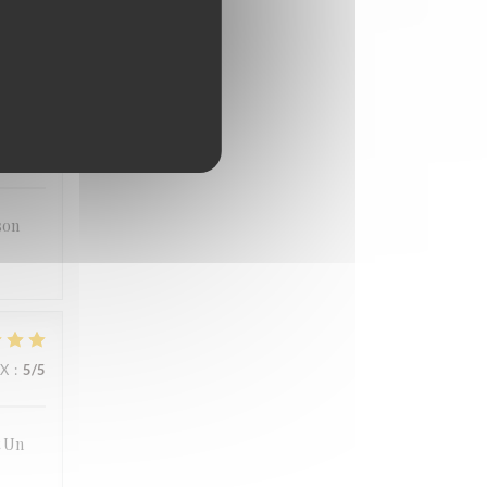
IX
:
5
/5
son
IX
:
5
/5
t Un