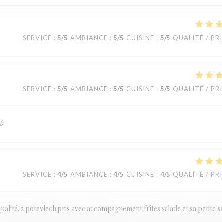
SERVICE
:
5
/5
AMBIANCE
:
5
/5
CUISINE
:
5
/5
QUALITÉ / PR
SERVICE
:
5
/5
AMBIANCE
:
5
/5
CUISINE
:
5
/5
QUALITÉ / PR
😉
SERVICE
:
4
/5
AMBIANCE
:
4
/5
CUISINE
:
4
/5
QUALITÉ / PR
ualité. 2 potevlech pris avec accompagnement frites salade et sa petite 