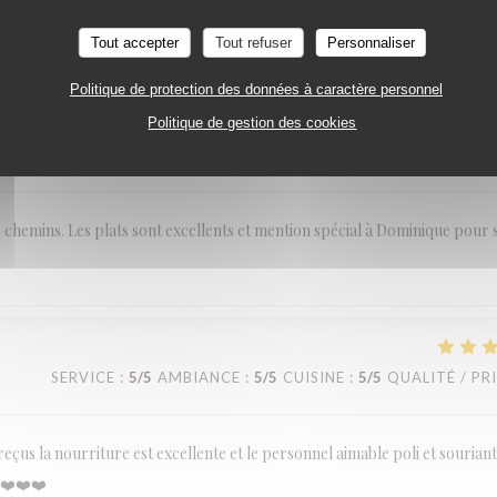
Tout accepter
Tout refuser
Personnaliser
Politique de protection des données à caractère personnel
Politique de gestion des cookies
SERVICE
:
5
/5
AMBIANCE
:
5
/5
CUISINE
:
5
/5
QUALITÉ / PR
e chemins. Les plats sont excellents et mention spécial à Dominique pour 
SERVICE
:
5
/5
AMBIANCE
:
5
/5
CUISINE
:
5
/5
QUALITÉ / PR
us la nourriture est excellente et le personnel aimable poli et sourian
 ❤️❤️❤️