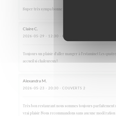
Super très sympa bonne cuisine a refaire
Claire
C
2026-05-29
- 12:30 - COUVERTS 2
Toujours un plaisir d'aller manger à l'estaminet Les quatr
accueil si chaleureux !
Alexandra
M
2026-05-23
- 20:30 - COUVERTS 2
Très bon restaurant nous sommes toujours parfaitement reç
vrai plaisir Nous recommandons sans aucune modération