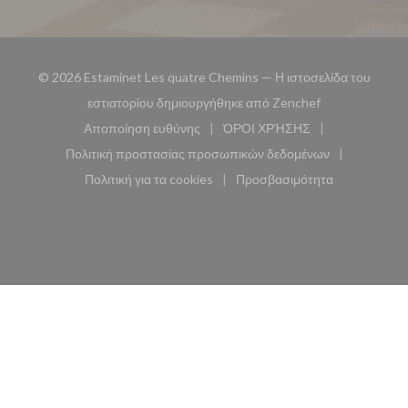
© 2026 Estaminet Les quatre Chemins — Η ιστοσελίδα του
((ανοίγει σε νέ
εστιατορίου δημιουργήθηκε από
Zenchef
Αποποίηση ευθύνης
ΌΡΟΙ ΧΡΉΣΗΣ
((ανοίγει σε νέο παράθυρο))
((ανοίγει σε νέο παράθυ
Πολιτική προστασίας προσωπικών δεδομένων
((ανοίγει σε νέο παράθυρο))
Πολιτική για τα cookies
Προσβασιμότητα
((ανοίγει σε νέο παράθυρο))
((ανοίγει σε νέο παρά