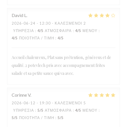
David
L
2026-06-24
- 12:30 - ΚΑΛΕΣΜΈΝΟΙ 2
ΥΠΗΡΕΣΊΑ
:
4
/5
ΑΤΜΌΣΦΑΙΡΑ
:
4
/5
ΜΕΝΟΎ
:
4
/5
ΠΟΙΌΤΗΤΑ / ΤΙΜΉ
:
4
/5
Accueil chaleureux, Plat sans prétention, généreux et de
qualité. 2 potevlech pris avec accompagnement frites
salade et sa petite sauce qui va avec.
Corinne
V
2026-06-12
- 19:30 - ΚΑΛΕΣΜΈΝΟΙ 5
Estaminet Les quatre Chemins
ΥΠΗΡΕΣΊΑ
:
5
/5
ΑΤΜΌΣΦΑΙΡΑ
:
4
/5
ΜΕΝΟΎ
:
5
/5
ΠΟΙΌΤΗΤΑ / ΤΙΜΉ
:
5
/5