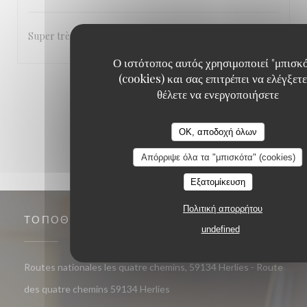
Super très sympa bonne cuisine a refaire
Ο ιστότοπος αυτός χρησιμοποιεί "μπισκ
(cookies) και σας επιτρέπει να ελέγξετε
1
2
3
θέλετε να ενεργοποιήσετε
OK, αποδοχή όλων
Απόρριψε όλα τα "μπισκότα" (cookies)
Εξατομίκευση
Πολιτική απορρήτου
ΤΟΠΟΘΕΣΊΑ
undefined
Routes nationales les quatre chemins, 59134 Herlies - Route
((ανοίγει σε νέο παράθυρο))
des quatre chemins 59134 Herlies