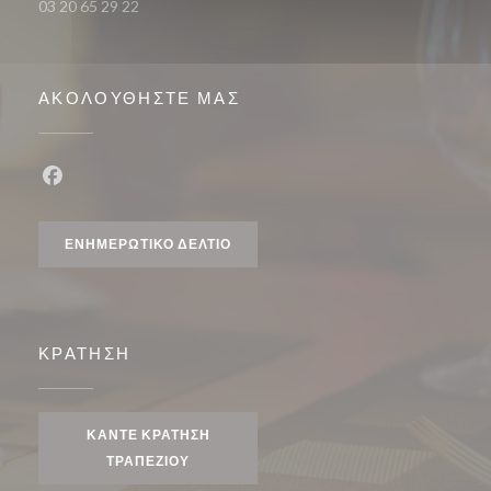
03 20 65 29 22
ΑΚΟΛΟΥΘΉΣΤΕ ΜΑΣ
Facebook ((ανοίγει σε νέο παράθυρο))
ΕΝΗΜΕΡΩΤΙΚΌ ΔΕΛΤΊΟ
ΚΡΆΤΗΣΗ
ΚΆΝΤΕ ΚΡΆΤΗΣΗ
ΤΡΑΠΕΖΙΟΎ