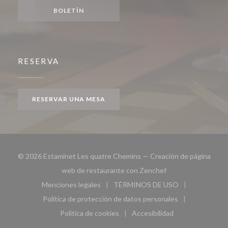
BOLETÍN
RESERVA
RESERVAR UNA MESA
© 2026 Estaminet Les quatre Chemins — Creación de página
((abre en una nueva
web de restaurante con
Zenchef
Menciones legales
TÉRMINOS DE USO
((abre en una nueva ventana))
((abre en una nueva ven
Política de protección de datos personales
((abre en una nueva ventana))
Política de cookies
Accesibilidad
((abre en una nueva ventana))
((abre en una nueva ven