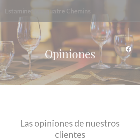
Personalización de sus opciones de cookies
Estaminet Les quatre Chemins
Opiniones
Face
Las opiniones de nuestros
clientes