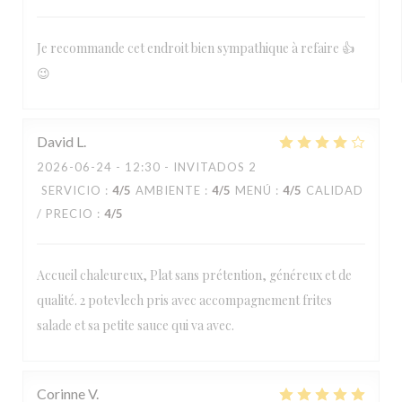
Je recommande cet endroit bien sympathique à refaire 👍
😉
David
L
2026-06-24
- 12:30 - INVITADOS 2
SERVICIO
:
4
/5
AMBIENTE
:
4
/5
MENÚ
:
4
/5
CALIDAD
/ PRECIO
:
4
/5
Accueil chaleureux, Plat sans prétention, généreux et de
qualité. 2 potevlech pris avec accompagnement frites
salade et sa petite sauce qui va avec.
Corinne
V