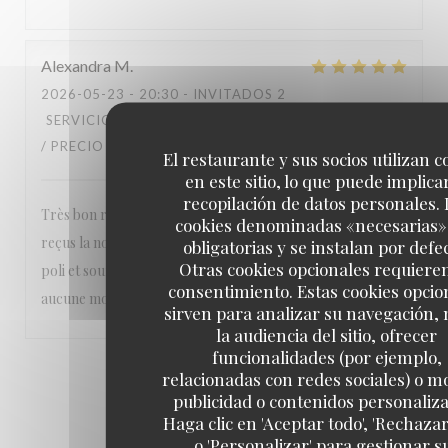
Alexandra
M
2026-05-23
- 20:30 - INVITADOS 2
SERVICIO
:
5
/5
AMBIENTE
:
5
/5
MENÚ
:
5
/5
CALIDAD
/ PRECIO
:
5
/5
El restaurante y sus socios utilizan c
en este sitio, lo que puede implicar
recopilación de datos personales. 
Très bon restaurant nous sommes toujours parfaitement
cookies denominadas «necesarias»
reçus la nourriture est excellente et le personnel aimable
obligatorias y se instalan por defe
Otras cookies opcionales requiere
poli et souriant Un vrai plaisir Nous recommandons sans
consentimiento. Estas cookies opcio
aucune modération ❤️❤️❤️
sirven para analizar su navegación,
la audiencia del sitio, ofrecer
funcionalidades (por ejemplo,
1
2
3
relacionadas con redes sociales) o m
publicidad o contenidos personaliz
Haga clic en 'Aceptar todo', 'Rechazar
o 'Personalizar' para gestionar s