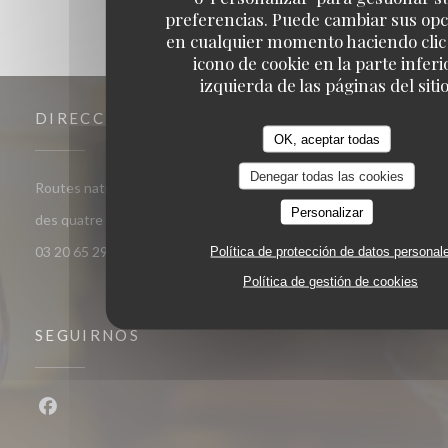
preferencias. Puede cambiar sus op
en cualquier momento haciendo clic 
icono de cookie en la parte inferi
izquierda de las páginas del sitio
DIRECCIÓN
OK, aceptar todas
Denegar todas las cookies
Routes nationales les quatre chemins, 59134 Herlies - Route
Personalizar
((abre en una nueva ventana))
des quatre chemins 59134 Herlies
03 20 65 29 22
Política de protección de datos personal
Política de gestión de cookies
SEGUIRNOS
Facebook ((abre en una nueva ventana))