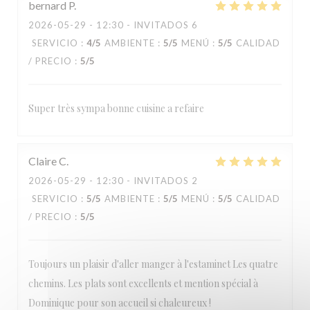
bernard
P
2026-05-29
- 12:30 - INVITADOS 6
Estaminet Les quatre Chemins
SERVICIO
:
4
/5
AMBIENTE
:
5
/5
MENÚ
:
5
/5
CALIDAD
/ PRECIO
:
5
/5
Super très sympa bonne cuisine a refaire
Claire
C
2026-05-29
- 12:30 - INVITADOS 2
SERVICIO
:
5
/5
AMBIENTE
:
5
/5
MENÚ
:
5
/5
CALIDAD
/ PRECIO
:
5
/5
Toujours un plaisir d'aller manger à l'estaminet Les quatre
chemins. Les plats sont excellents et mention spécial à
Dominique pour son accueil si chaleureux !