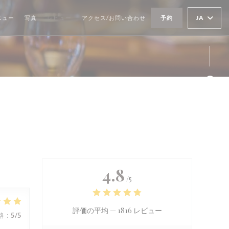
JA
ニュー
写真
レビュー
アクセス/お問い合わせ
予約
Fa
4.8
/5
評価の平均 —
1816 レビュー
格
:
5
/5