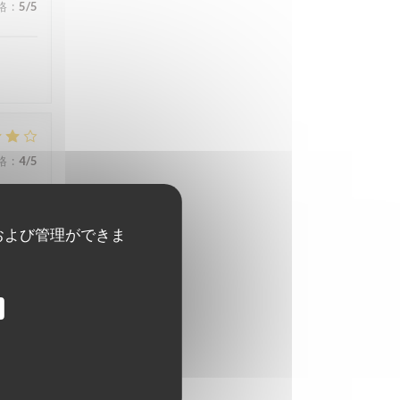
格
:
5
/5
格
:
4
/5
sauce
および管理ができま
格
:
5
/5