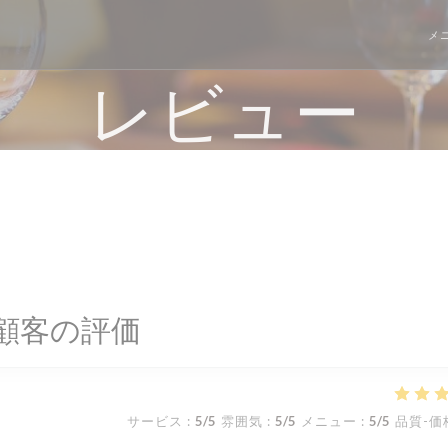
メ
レビュー
顧客の評価
サービス
:
5
/5
雰囲気
:
5
/5
メニュー
:
5
/5
品質-価