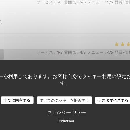
サービス
:
5
/5
雰囲気
:
5
/5
メニュー
:
5
/5
品質-価
😉
サービス
:
4
/5
雰囲気
:
4
/5
メニュー
:
4
/5
品質-価
ualité. 2 potevlech pris avec accompagnement frites salade et sa petite 
ーを利用しております。お客様自身でクッキー利用の設定
す。
Estaminet Les quatre Chemins
全てに同意する
すべてのクッキーを拒否する
カスタマイズする
サービス
:
5
/5
雰囲気
:
4
/5
メニュー
:
5
/5
品質-価
プライバシーポリシー
undefined