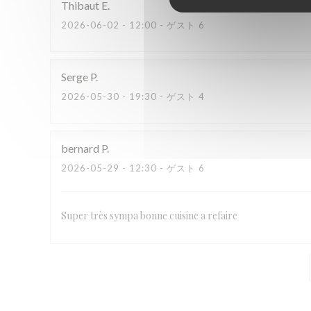
Thibaut
E
2026-06-02
- 12:00 - ゲスト 6
Serge
P
2026-05-30
- 19:30 - ゲスト 4
bernard
P
2026-05-29
- 12:30 - ゲスト 6
Super très sympa bonne cuisine a refaire