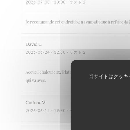
2026-07-08
- 13:00 - ゲスト 2
Je recommande cet endroit bien sympathique à refaire 👍
David
L
2026-06-24
- 12:30 - ゲスト 2
Accueil chaleureux, Plat sans prétention, généreux et de q
当サイトはクッキ
qui va avec.
Corinne
V
2026-06-12
- 19:30 - ゲスト 5