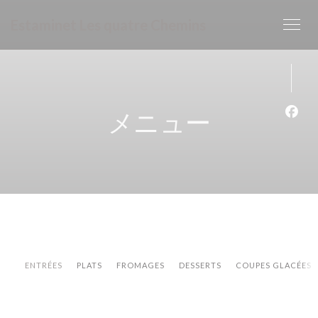
クッキー利用の管理について
Estaminet Les quatre Chemins
メニュー
Fa
ENTRÉES
PLATS
FROMAGES
DESSERTS
COUPES GLACÉES