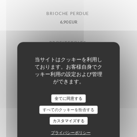
BRIOCHE PERDUE
6,90 EUR
PROFITEROLES
9,00 EUR
当サイトはクッキーを利用し
ております。お客様自身でク
DESSERT DU JOUR
ッキー利用の設定および管理
ができます。
CAFÉ GOURMAND
Estaminet Les quatre Chemins
全てに同意する
8,00 EUR
すべてのクッキーを拒否する
カスタマイズする
THÉ GOURMAND
プライバシーポリシー
8,00 EUR