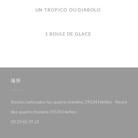
UN TROPICO OU DIABOLO
1 BOULE DE GLACE
場所
Routes nationales les quatre chemins, 59134 Herlies - Route
((新しいウィンドウで開きます))
des quatre chemins 59134 Herlies
03 20 65 29 22