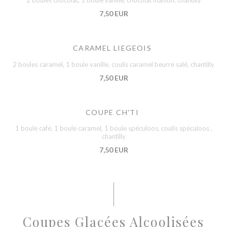
2 boules chocolat, 1 boule vanille, chocolat maison, chantilly
7,50 EUR
CARAMEL LIEGEOIS
2 boules caramel, 1 boule vanille, coulis caramel beurre salé, chantilly
7,50 EUR
COUPE CH'TI
1 boule café, 1 boule caramel, 1 boule spéculoos, coulis spéculoos ,
chantilly
7,50 EUR
Coupes Glacées Alcoolisées