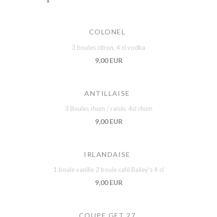
COLONEL
3 boules citron, 4 cl vodka
9,00 EUR
ANTILLAISE
3 Boules rhum / raisin, 4cl rhum
9,00 EUR
IRLANDAISE
1 boule vanille 2 boule café Bailey's 4 cl
9,00 EUR
COUPE GET 27