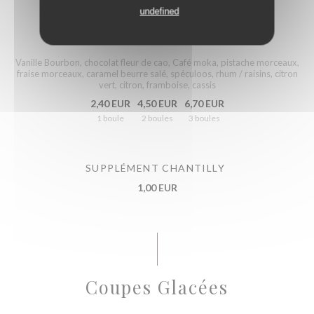
undefined
PARFUM GLACES
Vanille Bourbon, chocolat fleur de cao, Café moka, pistache morceaux,
fraise morceaux, caramel beurre salé, spéculoos, rhum / raisins, citron
vert, citron, framboise, cassis
2,40 EUR
4,50 EUR
6,70 EUR
1 boule
2 boules
3 boules
SUPPLÉMENT CHANTILLY
1,00 EUR
Coupes Glacées