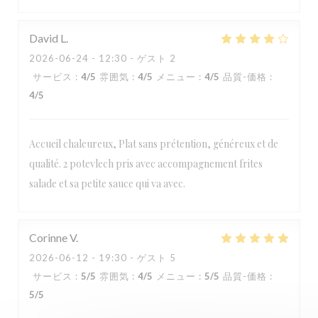
David
L
2026-06-24
- 12:30 - ゲスト 2
サービス
:
4
/5
雰囲気
:
4
/5
メニュー
:
4
/5
品質-価格
:
4
/5
Accueil chaleureux, Plat sans prétention, généreux et de
qualité. 2 potevlech pris avec accompagnement frites
salade et sa petite sauce qui va avec.
Corinne
V
Estaminet Les quatre Chemins
2026-06-12
- 19:30 - ゲスト 5
サービス
:
5
/5
雰囲気
:
4
/5
メニュー
:
5
/5
品質-価格
:
5
/5