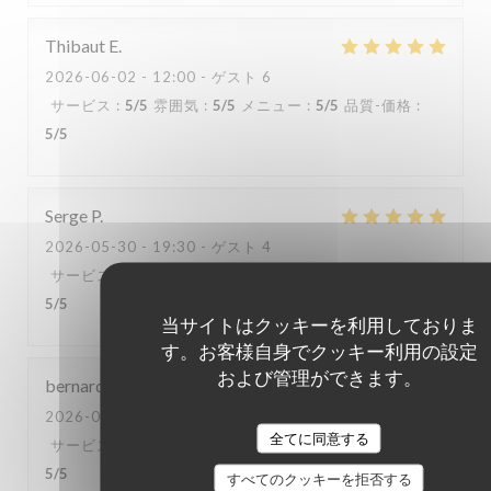
Thibaut
E
2026-06-02
- 12:00 - ゲスト 6
サービス
:
5
/5
雰囲気
:
5
/5
メニュー
:
5
/5
品質-価格
:
5
/5
Serge
P
2026-05-30
- 19:30 - ゲスト 4
サービス
:
5
/5
雰囲気
:
5
/5
メニュー
:
5
/5
品質-価格
:
5
/5
当サイトはクッキーを利用しておりま
す。お客様自身でクッキー利用の設定
および管理ができます。
bernard
P
2026-05-29
- 12:30 - ゲスト 6
全てに同意する
サービス
:
4
/5
雰囲気
:
5
/5
メニュー
:
5
/5
品質-価格
:
5
/5
すべてのクッキーを拒否する