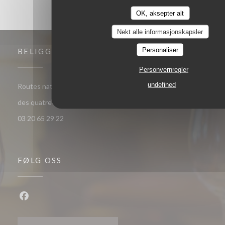
OK, aksepter alt
Nekt alle informasjonskapsler
Personaliser
BELIGGENHET
Personvernregler
undefined
Routes nationales les quatre chemins, 59134 Herlies - Route
((åpner i et nytt vindu))
des quatre chemins 59134 Herlies
03 20 65 29 22
FØLG OSS
Facebook ((åpner i et nytt vindu))