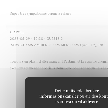
Super très sympa bonne cuisine a refaire
Claire
C
2026-05-29
- 12:30 - GUESTS 2
SERVICE
:
5
/5
AMBIENCE
:
5
/5
MENU
:
5
/5
QUALITY_PRICE
Toujours un plaisir d'aller manger à l'estaminet Les quatre chemin
excellents et mention spécial à Dominique pour son accueil si chal
1
2
3
Dette nettstedet bruker
informasjonskapsler og gir deg kont
over hva du vil aktivere