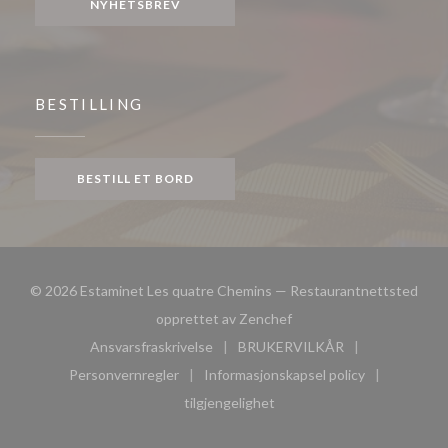
NYHETSBREV
BESTILLING
BESTILL ET BORD
© 2026 Estaminet Les quatre Chemins — Restaurantnettsted
((åpner i et nytt vindu))
opprettet av
Zenchef
Ansvarsfraskrivelse
BRUKERVILKÅR
((åpner i et nytt vindu))
((åpner i et nytt vindu))
Personvernregler
Informasjonskapsel policy
((åpner i et nytt vindu))
((åpner i et nytt vindu))
tilgjengelighet
((åpner i et nytt vindu))