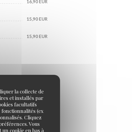
16,90 EUR
15,90 EUR
15,90 EUR
iquer la collecte de
res et installés par
9,00 EUR
okies facultatifs
 fonctionnalités (ex
sonnalisés. Cliquez
 préférences. Vous
 un cookie en bas à