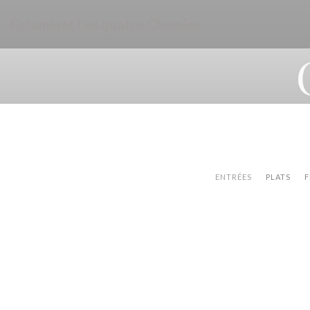
Personnalisation de vos choix en matière de cookies
Estaminet Les quatre Chemins
ENTRÉES
PLATS
F