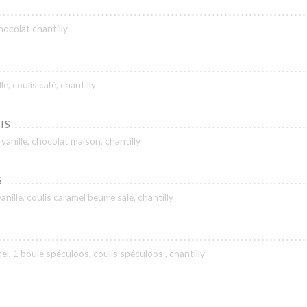
ocolat chantilly
le, coulis café, chantilly
IS
vanille, chocolat maison, chantilly
S
nille, coulis caramel beurre salé, chantilly
el, 1 boule spéculoos, coulis spéculoos , chantilly