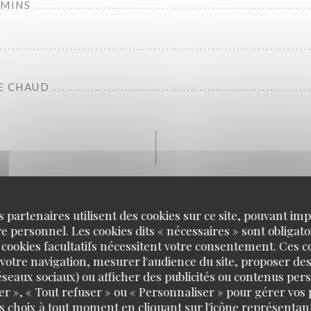
EMINS
E CHAUD
Fromages
s partenaires utilisent des cookies sur ce site, pouvant impl
 personnel. Les cookies dits « nécessaires » sont obligatoi
MAGES
 cookies facultatifs nécessitent votre consentement. Ces co
votre navigation, mesurer l'audience du site, proposer des
 réseaux sociaux) ou afficher des publicités ou contenus per
er », « Tout refuser » ou « Personnaliser » pour gérer vos
s choix à tout moment en cliquant sur l'icône représentant