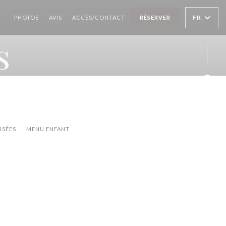
FR
US
PHOTOS
AVIS
ACCÈS/CONTACT
RÉSERVER
s
Face
ISÉES
MENU ENFANT