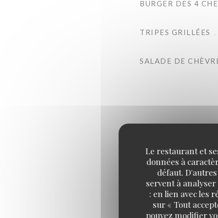
BURGER DES 4 CH
TRIPES GRILLÉES
SALADE DE CHÈVR
Le restaurant et se
données à caractère
ASSIETTE DE FRO
défaut. D'autres
servent à analyser 
: en lien avec les
sur « Tout accept
pouvez modifier vo