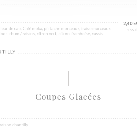
2,40 
fleur de cao, Café moka, pistache morceaux, fraise morceaux,
1 boul
oos, rhum / raisins, citron vert, citron, framboise, cassis
TILLY
Coupes Glacées
maison chantilly