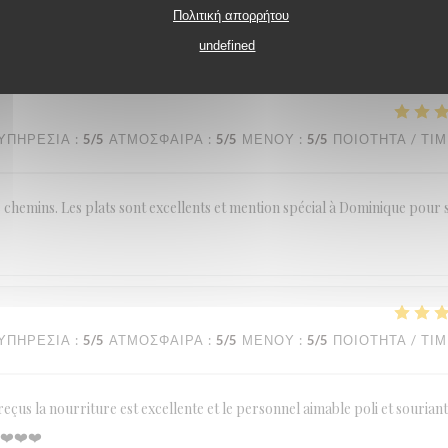
Πολιτική απορρήτου
undefined
ΥΠΗΡΕΣΊΑ
:
5
/5
ΑΤΜΌΣΦΑΙΡΑ
:
5
/5
ΜΕΝΟΎ
:
5
/5
ΠΟΙΌΤΗΤΑ / ΤΙ
e chemins. Les plats sont excellents et mention spécial à Dominique pour 
ΥΠΗΡΕΣΊΑ
:
5
/5
ΑΤΜΌΣΦΑΙΡΑ
:
5
/5
ΜΕΝΟΎ
:
5
/5
ΠΟΙΌΤΗΤΑ / ΤΙ
us la nourriture est excellente et le personnel aimable poli et sourian
 ❤️❤️❤️