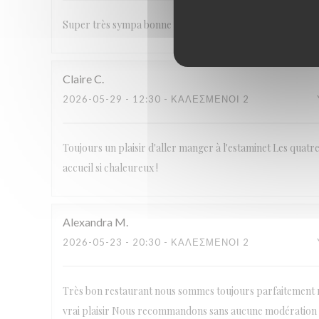
Super très sympa bonne cuisine a refaire
Claire
C
2026-05-29
- 12:30 - ΚΑΛΕΣΜΈΝΟΙ 2
Toujours un plaisir d'aller manger à l'estaminet Les quatr
accueil si chaleureux !
Alexandra
M
2026-05-23
- 20:30 - ΚΑΛΕΣΜΈΝΟΙ 2
Très bon restaurant nous sommes toujours parfaitement reç
vrai plaisir Nous recommandons sans aucune modération