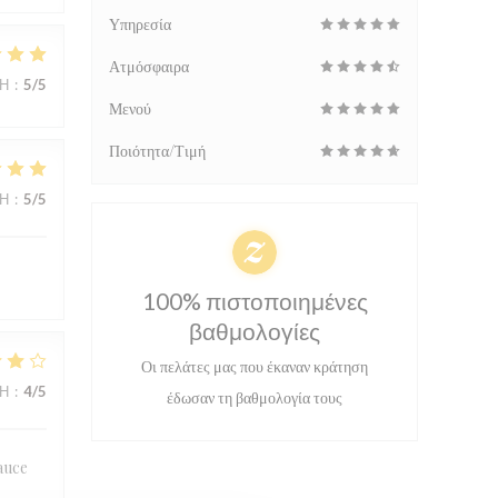
Υπηρεσία
Ατμόσφαιρα
ΜΉ
:
5
/5
Μενού
Ποιότητα/Τιμή
ΜΉ
:
5
/5
100% πιστοποιημένες
βαθμολογίες
Οι πελάτες μας που έκαναν κράτηση
ΜΉ
:
4
/5
έδωσαν τη βαθμολογία τους
sauce