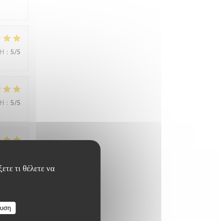
ΜΉ
:
5
/5
ΜΉ
:
5
/5
ΜΉ
:
5
/5
ετε τι θέλετε να
ΜΉ
:
5
/5
ευση