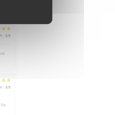
ΜΉ
:
5
/5
son
ΜΉ
:
5
/5
t Un