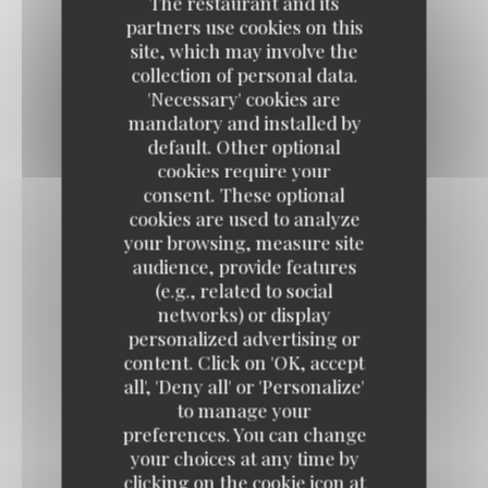
The restaurant and its
partners use cookies on this
BRIOCHE PERDUE
site, which may involve the
collection of personal data.
6,90 EUR
'Necessary' cookies are
mandatory and installed by
default. Other optional
PROFITEROLES
cookies require your
9,00 EUR
consent. These optional
cookies are used to analyze
your browsing, measure site
DESSERT DU JOUR
audience, provide features
(e.g., related to social
networks) or display
personalized advertising or
CAFÉ GOURMAND
content. Click on 'OK, accept
Estaminet Les quatre Chemins
8,00 EUR
all', 'Deny all' or 'Personalize'
to manage your
preferences. You can change
THÉ GOURMAND
your choices at any time by
8,00 EUR
clicking on the cookie icon at