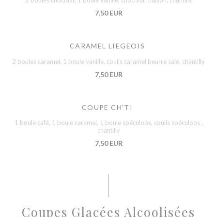
2 boules chocolat, 1 boule vanille, chocolat maison, chantilly
7,50 EUR
CARAMEL LIEGEOIS
2 boules caramel, 1 boule vanille, coulis caramel beurre salé, chantilly
7,50 EUR
COUPE CH'TI
1 boule café, 1 boule caramel, 1 boule spéculoos, coulis spéculoos ,
chantilly
7,50 EUR
Coupes Glacées Alcoolisées