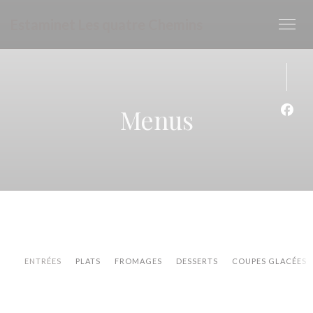
Personalizing your cookie choices
Estaminet Les quatre Chemins
Menus
Face
ENTRÉES
PLATS
FROMAGES
DESSERTS
COUPES GLACÉES