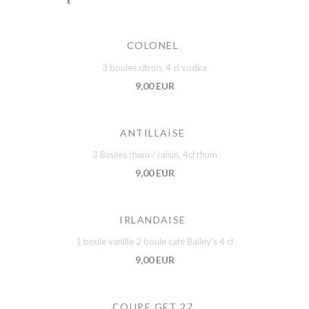
COLONEL
3 boules citron, 4 cl vodka
9,00 EUR
ANTILLAISE
3 Boules rhum / raisin, 4cl rhum
9,00 EUR
IRLANDAISE
1 boule vanille 2 boule café Bailey's 4 cl
9,00 EUR
COUPE GET 27