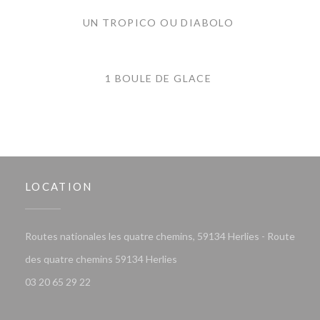
UN TROPICO OU DIABOLO
1 BOULE DE GLACE
LOCATION
Routes nationales les quatre chemins, 59134 Herlies - Route
((opens in a new window))
des quatre chemins 59134 Herlies
03 20 65 29 22