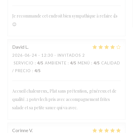
Je recommande cet endroit bien sympathique à refaire 👍
😉
David
L
2026-06-24
- 12:30 - INVITADOS 2
SERVICIO
:
4
/5
AMBIENTE
:
4
/5
MENÚ
:
4
/5
CALIDAD
/ PRECIO
:
4
/5
Accueil chaleureux, Plat sans prétention, généreux et de
qualité. 2 potevlech pris avec accompagnement frites
salade et sa petite sauce qui va avec.
Corinne
V