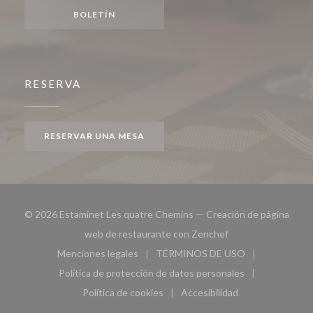
BOLETÍN
RESERVA
RESERVAR UNA MESA
© 2026 Estaminet Les quatre Chemins — Creación de página
((abre en una nueva
web de restaurante con
Zenchef
Menciones legales
TÉRMINOS DE USO
((abre en una nueva ventana))
((abre en una nueva ven
Política de protección de datos personales
((abre en una nueva ventana))
Política de cookies
Accesibilidad
((abre en una nueva ventana))
((abre en una nueva ven