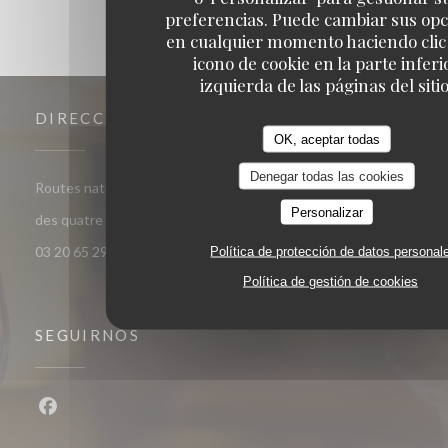
preferencias. Puede cambiar sus op
en cualquier momento haciendo clic 
icono de cookie en la parte inferi
izquierda de las páginas del sitio
DIRECCIÓN
OK, aceptar todas
Denegar todas las cookies
Routes nationales les quatre chemins, 59134 Herlies - Route
Personalizar
((abre en una nueva ventana))
des quatre chemins 59134 Herlies
03 20 65 29 22
Política de protección de datos personal
Política de gestión de cookies
SEGUIRNOS
Facebook ((abre en una nueva ventana))