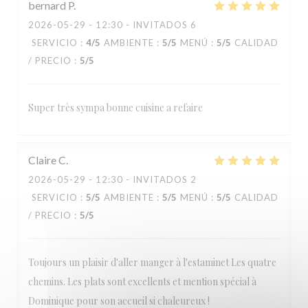
bernard
P
2026-05-29
- 12:30 - INVITADOS 6
Estaminet Les quatre Chemins
SERVICIO
:
4
/5
AMBIENTE
:
5
/5
MENÚ
:
5
/5
CALIDAD
/ PRECIO
:
5
/5
Super très sympa bonne cuisine a refaire
Claire
C
2026-05-29
- 12:30 - INVITADOS 2
SERVICIO
:
5
/5
AMBIENTE
:
5
/5
MENÚ
:
5
/5
CALIDAD
/ PRECIO
:
5
/5
Toujours un plaisir d'aller manger à l'estaminet Les quatre
chemins. Les plats sont excellents et mention spécial à
Dominique pour son accueil si chaleureux !