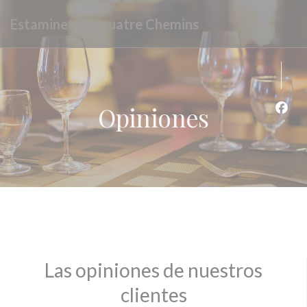
Personalización de sus opciones de cookies
Estaminet Les quatre Chemins
Opiniones
Face
Las opiniones de nuestros
clientes