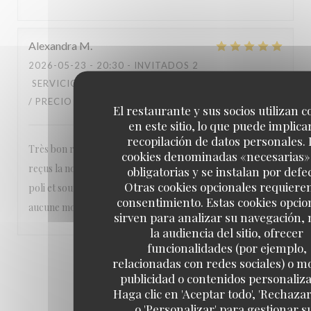
Alexandra
M
2026-05-23
- 20:30 - INVITADOS 2
SERVICIO
:
5
/5
AMBIENTE
:
5
/5
MENÚ
:
5
/5
CALIDAD
/ PRECIO
:
5
/5
El restaurante y sus socios utilizan c
en este sitio, lo que puede implicar
recopilación de datos personales. 
Très bon restaurant nous sommes toujours parfaitement
cookies denominadas «necesarias»
reçus la nourriture est excellente et le personnel aimable
obligatorias y se instalan por defe
Otras cookies opcionales requiere
poli et souriant Un vrai plaisir Nous recommandons sans
consentimiento. Estas cookies opcio
aucune modération ❤️❤️❤️
sirven para analizar su navegación,
la audiencia del sitio, ofrecer
funcionalidades (por ejemplo,
1
2
3
relacionadas con redes sociales) o m
publicidad o contenidos personaliz
Haga clic en 'Aceptar todo', 'Rechazar
o 'Personalizar' para gestionar s