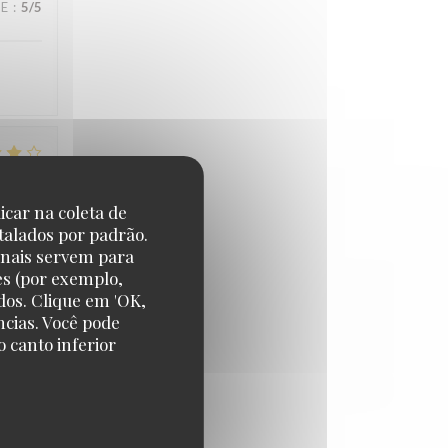
CE
:
5
/5
CE
:
4
/5
icar na coleta de
talados por padrão.
sauce
onais servem para
es (por exemplo,
dos. Clique em 'OK,
ncias. Você pode
 canto inferior
CE
:
5
/5