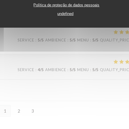
Política de proteção de dados pessoais
SERVICE
:
5
/5
AMBIENCE
:
5
/5
MENU
:
5
/5
QUALITY_PRI
undefined
SERVICE
:
5
/5
AMBIENCE
:
5
/5
MENU
:
5
/5
QUALITY_PRI
SERVICE
:
4
/5
AMBIENCE
:
5
/5
MENU
:
5
/5
QUALITY_PRI
1
2
3