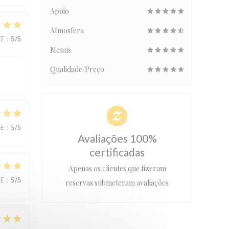
Apoio
Atmosfera
CE
:
5
/5
Menus
Qualidade/Preço
CE
:
5
/5
Avaliações 100%
certificadas
Apenas os clientes que fizeram
CE
:
5
/5
reservas submeteram avaliações