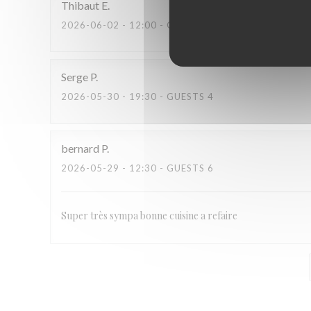
Thibaut
E
2026-06-02
- 12:00 - GUESTS 6
Serge
P
2026-05-30
- 19:30 - GUESTS 4
bernard
P
2026-05-29
- 12:30 - GUESTS 6
Super très sympa bonne cuisine a refaire