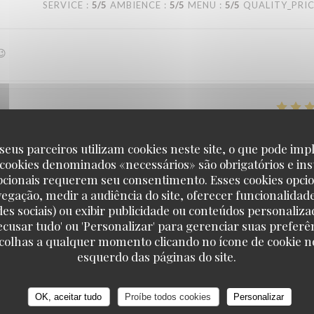
SERVICE
:
5
/5
AMBIENCE
:
5
/5
MENU
:
5
/5
QUALITY_PRI
😉
SERVICE
:
4
/5
AMBIENCE
:
4
/5
MENU
:
4
/5
QUALITY_PRI
seus parceiros utilizam cookies neste site, o que pode impl
 cookies denominados «necessários» são obrigatórios e ins
ualité. 2 potevlech pris avec accompagnement frites salade et sa petite 
pcionais requerem seu consentimento. Esses cookies opci
vegação, medir a audiência do site, oferecer funcionalidad
des sociais) ou exibir publicidade ou conteúdos personaliza
'Recusar tudo' ou 'Personalizar' para gerenciar suas preferê
scolhas a qualquer momento clicando no ícone de cookie no
Estaminet Les quatre Chemins
esquerdo das páginas do site.
SERVICE
:
5
/5
AMBIENCE
:
4
/5
MENU
:
5
/5
QUALITY_PRI
OK, aceitar tudo
Proíbe todos cookies
Personalizar