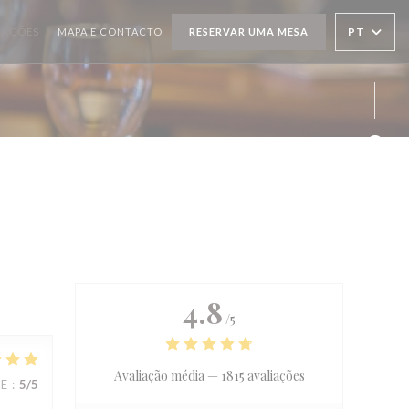
PT
IAÇÕES
MAPA E CONTACTO
RESERVAR UMA MESA
Face
4.8
/5
Avaliação média —
1815 avaliações
CE
:
5
/5