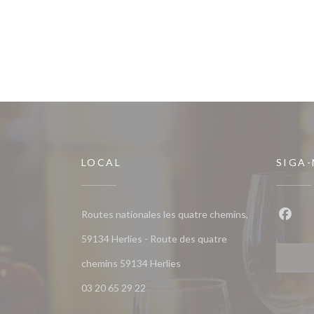
LOCAL
SIGA
Routes nationales les quatre chemins,
Faceb
59134 Herlies - Route des quatre
((abre numa nova janela))
chemins 59134 Herlies
03 20 65 29 22