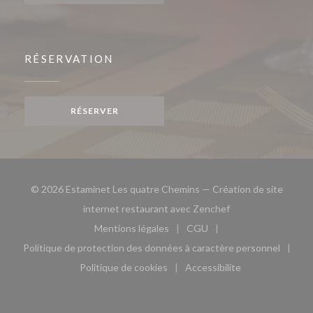
RÉSERVATION
RÉSERVER
© 2026 Estaminet Les quatre Chemins — Création de site
((ouvre une nouvell
internet restaurant avec
Zenchef
Mentions légales
CGU
((ouvre une nouvelle fenêtre))
((ouvre une nouvelle fen
Politique de protection des données à caractère personnel
((ouvre une nouvelle fenêtre))
Politique de cookies
Accessibilite
((ouvre une nouvelle fenêtre))
((ouvre une nouvelle fe