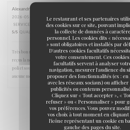
Alexandra
M
2026-05-23
- 20:30 - COUVERTS 2
Le restaurant et ses partenaires utili
des cookies sur ce site, pouvant impl
SERVICE
:
5
/5
AMBIANCE
:
5
/5
CUISINE
:
la collecte de données à caractèr
5
/5
QUALITÉ / PRIX
:
5
/5
personnel. Les cookies dits « nécessa
» sont obligatoires et installés par dé
D'autres cookies facultatifs nécessit
Très bon restaurant nous sommes toujours parfaitement
votre consentement. Ces cookies
reçus la nourriture est excellente et le personnel aimable
facultatifs servent à analyser votr
poli et souriant Un vrai plaisir Nous recommandons sans
navigation, mesurer l'audience du si
proposer des fonctionnalités (ex : en 
aucune modération ❤️❤️❤️
avec les réseaux sociaux) ou afficher
publicités ou contenus personnalisé
Cliquez sur « Tout accepter », « To
1
2
3
refuser » ou « Personnaliser » pour 
vos préférences. Vous pouvez modif
vos choix à tout moment en cliquant
l'icône représentant un cookie en ba
gauche des pages du site.