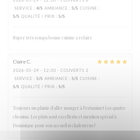
2026-05-29
- 12:30 - COUVERTS 6
Estaminet Les quatre Chemins
SERVICE
:
4
/5
AMBIANCE
:
5
/5
CUISINE
:
5
/5
QUALITÉ / PRIX
:
5
/5
Super très sympa bonne cuisine a refaire
Claire
C
2026-05-29
- 12:30 - COUVERTS 2
SERVICE
:
5
/5
AMBIANCE
:
5
/5
CUISINE
:
5
/5
QUALITÉ / PRIX
:
5
/5
Toujours un plaisir d'aller manger à l'estaminet Les quatre
chemins. Les plats sont excellents et mention spécial à
Dominique pour son accueil si chaleureux !