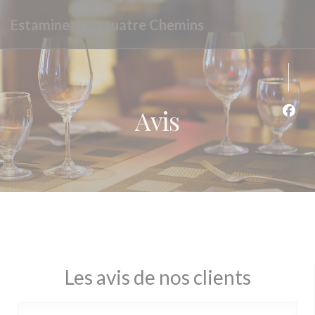
Personnalisation de vos choix en matière de cookies
Estaminet Les quatre Chemins
Avis
Face
Les avis de nos clients